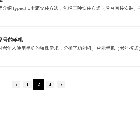
装
型号的手机
‹
1
2
3
›