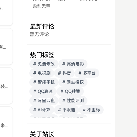
杂乱无章
DeepSeek摘要iQOO发布Z10 Turbo+手机，搭载天玑9400+芯片和8000mAh超薄蓝海电池，支持90W快充。配备144Hz护眼屏、5000万像素主摄，具备5.5G网络和Wi-Fi7等...
最新评论
暂无评论
DeepSeek摘要提供免费修改微信和支付宝步数的免息网站服务，附操作链接和示例图片。有需要的可以进入mf.mmwuai.com这可以免费进行修改微信和支付宝步数哦有需要该程序也可以联系QQ96599...
热门标签
# 免费修改
# 高清电影
# 电视剧
# 抖音
# 多平台
# 智能手机
# 网站授权
DeepSeek摘要本文全面介绍Typecho插件安装方法，包括后台自动安装、手动安装和Git安装三种方式，详细说明安装步骤、配置方法和常见问题解决。同时涵盖插件管理技巧、安全注意事项和兼容性处理，帮...
# QQ联系
# QQ秒赞
# 阿里云盘
# 性能评测
# AI计算
# 不限速
# 不虚标
# 流量超多
# 在线观看
DeepSeek摘要2025年618手机销量数据显示：总销量2870万部，华为以580万部夺冠，小米520万部居次，苹果480万部第三。折叠屏手机和AI功能成为市场热点，华为Mate X5销量突出。消...
# 开源博客
关于站长