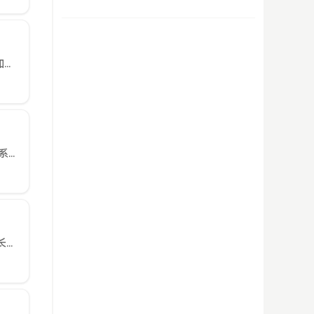
DeepSeek摘要教程介绍2025年小米微信步数修改方法：通过vip.mubaiz.cn注册账号，添加账号后登录即可刷步数，需购买会员，提供交流群号168940090。首先我们打开vip.mubai...
DeepSeek摘要本文全面介绍小米手机广告屏蔽方法，包括关闭MIUI个性化广告、逐个禁用系统应用广告、使用广告拦截工具(AdGuard/Blokada)、修改DNS拦截、ADB命令去广告等解决方案，...
DeepSeek摘要iPhone XR发布6年仍保持良好体验，得益于A12芯片的持久性能、iOS系统长期优化支持、实用硬件配置和经典设计。其LCD屏避免烧屏，单摄满足日常需求，电池续航稳定，性价比突出...