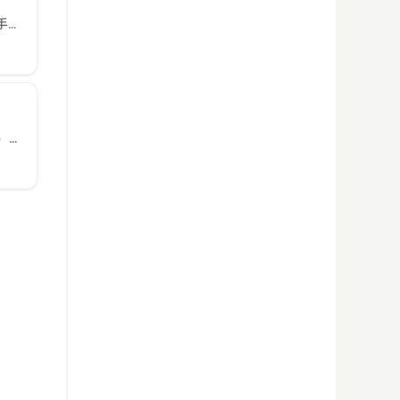
DeepSeek摘要本文全面介绍Typecho主题安装方法，包括三种安装方式（后台直接安装、手动上传、Git安装）及详细步骤，涵盖主题选择注意事项、安装后配置优化、常见问题解决、多主题管理、备份迁移等...
DeepSeek摘要本文针对老年人使用手机的特殊需求，分析了功能机、智能手机（老年模式）和专为老人设计的智能手机三类选择，提供了从入门到高端的型号推荐。重点考虑了大字体、简单界面、紧急求助和持久续航等...