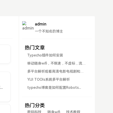
admin
一个不知名的博主
热门文章
Typecho插件如何安装
移动随身wifi，不限速，不虚标，流量
超...
多平台解析观看高清电影电视剧和抖
音
YIJI TOOls系统多平台解析
DeepSeek摘要Shopee跨境电商需根据市场规模、竞争程度、物流和政策选择站点，如印尼、马来西亚等。选品应结合本地需求、价格带和物流友好性，利用数据分析工具，避免宗教禁忌和高关税品类，注重本地化...
typecho博客是如何配置Robots...
热门分类
数码科技
随身wifi
技术教程