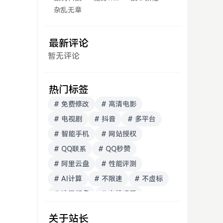
杂乱无章
最新评论
暂无评论
热门标签
# 免费修改
# 高清电影
# 电视剧
# 抖音
# 多平台
# 智能手机
# 网站授权
# QQ联系
# QQ秒赞
# 阿里云盘
# 性能评测
# AI计算
# 不限速
# 不虚标
# 流量超多
# 在线观看
# 开源博客
关于站长