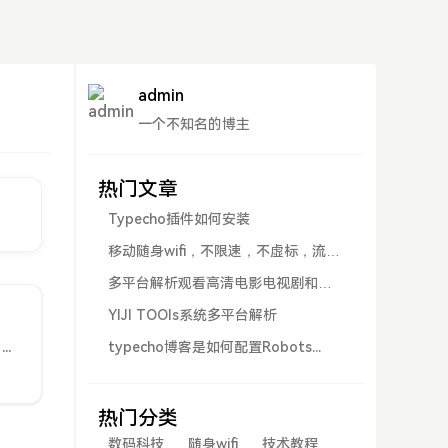
admin
一个不知名的博主
热门文章
Typecho插件如何安装
移动随身wifi，不限速，不虚标，流量
超...
多平台解析观看高清电影电视剧和抖
音
YIJI TOOls系统多平台解析
DeepSeek摘要移动电信双网随身WiFi设备，2100毫安电池，不限速、不虚标、流量充足。使用需激活、实名认证、连接WiFi，可通过管理界面修改设置，注意电量、信号和密码安全。移动电信双网2100...
typecho博客是如何配置Robots...
热门分类
数码科技
随身wifi
技术教程