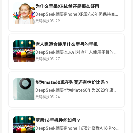
为什么苹果XR依然还是那么好用
DeepSeek摘要iPhone XR发布6年仍保持良好体验，得益于A12芯片的持久性能、iOS系统长期优化支持、实用硬件配置和经典设计。其LCD屏避免烧屏，单摄满足日常需求，电池续航稳定，性价比突出...
数码科技
05-29
老人家适合使用什么型号的手机
DeepSeek摘要本文针对老年人使用手机的特殊需求，分析了功能机、智能手机（老年模式）和专为老人设计的智能手机三类选择，提供了从入门到高端的型号推荐。重点考虑了大字体、简单界面、紧急求助和持久续航等...
数码科技
05-27
华为mate60现在购买还有性价比吗？
DeepSeek摘要华为Mate60作为2023年旗舰机型，搭载麒麟9000S芯片、卫星通信和HarmonyOS 4.0，在影像、通信和系统体验方面优势明显。虽然游戏性能略逊于竞品，但保值率高、生态协...
数码科技
05-24
苹果16手机性能如何？
DeepSeek摘要iPhone 16预计搭载A18 Pro芯片，采用3nm工艺，CPU性能提升10-25%，GPU光线追踪性能提升30-40%。AI计算能力显著增强，神经引擎达50 TOPS。配备8...