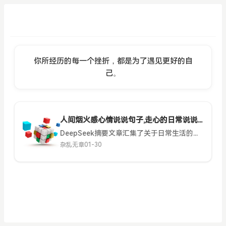
你所经历的每一个挫折，都是为了遇见更好的自
己。
人间烟火感心情说说句子,走心的日常说说短句大全
DeepSeek摘要文章汇集了关于日常生活的温馨短句，强调在平凡中感受幸福、活在当下、珍惜小美好，倡导以平和心态接纳生活，追求内心的安宁与快乐。人间烟火感心情说说句子,走心的日常说说短句大全日子慢慢过...
杂乱无章
01-30